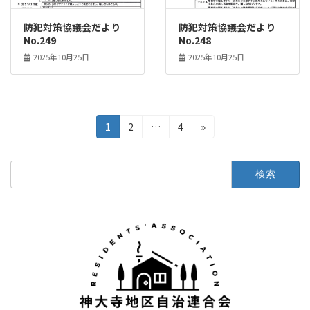
防犯対策協議会だより
防犯対策協議会だより
No.249
No.248
2025年10月25日
2025年10月25日
投
固
固
固
1
2
…
4
»
定
定
定
稿
ペ
ペ
ペ
検
の
ー
ー
ー
索:
ジ
ジ
ジ
ペ
ー
ジ
送
り